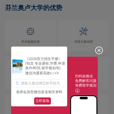
芬兰奥卢大学的优势
学术氛围浓厚
师资力量雄厚
《2026官方招生手册》
(包含:专业课程,学费,申请
条件/时间,留学规划等)
微信沟通更高效👉+V
扫码加微信
校园环境优美
社团活动多彩
免费解答问题
免费留学规划
老师会加您微信发送相关资料
立即获取