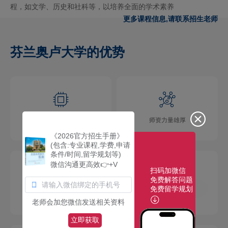
程，如文学、历史和社科等，以培养全面的学术素养‌
更多课程信息,请联系招生老师
芬兰奥卢大学的优势
学术氛围浓厚
师资力量雄厚
《2026官方招生手册》
(包含:专业课程,学费,申请
条件/时间,留学规划等)
微信沟通更高效👉+V
扫码加微信
免费解答问题
免费留学规划
校园环境优美
社团活动多彩
老师会加您微信发送相关资料
立即获取