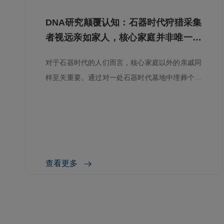
DNA研究颠覆认知：石器时代狩猎采集
者视远亲如家人，核心家庭并非唯一纽
带
对于石器时代的人们而言，核心家庭以外的亲戚同
样至关重要。通过对一处石器时代墓地中埋葬个体
的DNA进行分析，研究人员对狩猎采集社群的社会
结构有了全新的认识。 在瑞典哥特兰岛的阿维德墓
地，考古学家发现了一座合葬墓，里面安葬着一名
女孩和一名年轻女性。基因分析显示，她们属于三
代以外的旁系亲属关系。这一发现为我们理解远古
查看更多
社会的亲属观念提供了