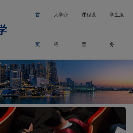
首
大学介
课程设
学生服
页
绍
置
务