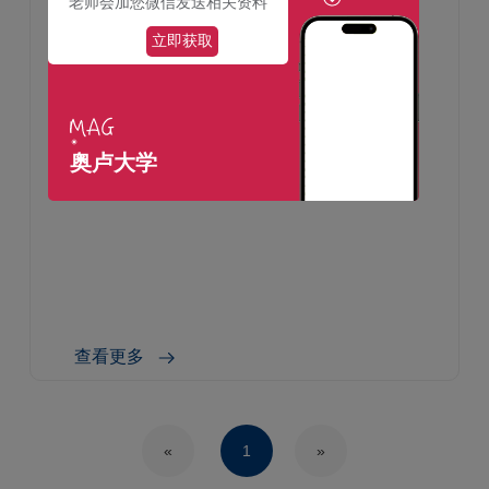
老师会加您微信发送相关资料
立即获取
肥胖研究者播客：当科学遇见亲身体验
——“我们终于理解了正确沟通的重要
性”
博士后研究员尤利娅·劳塔奥亚-基维佩尔托（奥卢
奥卢大学
大学）与约翰娜·马蒂莱宁（赫尔辛基大学）于
2026年初推出了名为“Lihavuustutkijat”（肥胖研究
者）的播客。她们的目标是分享与肥胖相关的现象
与趋势，在温和地减少围绕该议题的社会污名的同
时，向公众传递科学研究的信息。在制作过程中，
两位研究者深刻意识到，科学传播的意义远比她们
查看更多
最初想
«
1
»