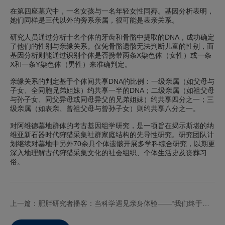
在第四座墓穴中，一名女孩与一名年轻女性同葬。基因分析表明，
她们同样是三代以外的旁系亲属，很可能是表亲关系。
研究人员通过分析十名个体的牙齿和骨骼中提取的DNA，成功确定
了他们的性别与亲缘关系。仅凭骨骼遗骸无法判断儿童的性别，而
基因分析则能通过识别个体是否携带两条X染色体（女性）或一条
X和一条Y染色体（男性）来准确判定。
亲缘关系的判定基于个体间共享DNA的比例：一级亲属（如父母与
子女、全同胞兄弟姐妹）约共享一半的DNA；二级亲属（如祖父母
与孙子女、同父异母或同母异父的兄弟姐妹）约共享四分之一；三
级亲属（如表亲、曾祖父母与曾孙子女）则约共享八分之一。
对阿维德墓地群体的考古基因组学研究，是一项旨在揭示斯堪的纳
维亚新石器时代狩猎采集社群家庭结构的先导性研究。研究团队计
划继续对墓地中另外70余具个体遗骸开展多学科综合研究，以期更
深入地理解古代狩猎采集文化的社会组织、个体生活史及丧葬习
俗。
上一篇：肥胖研究者播客：当科学遇见亲身体验——“我们终于理解了正确沟通的重要性”