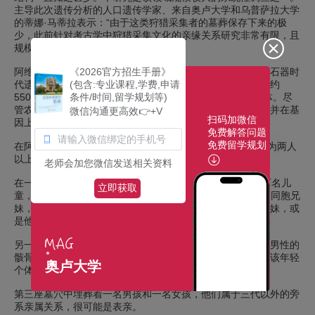
主导此次遗传分析的人口遗传学家、来自奥卢大学和乌普萨拉大学
的蒂娜·马蒂拉表示：“由于这类狩猎采集者的墓葬保存下来的极
少，此前针对考古学中狩猎采集文化的亲缘关系研究非常有限，且
规模通常较小。”
阿维德墓地位于哥特兰岛，是斯堪的纳维亚半岛最重要的新石器时
《2026官方招生手册》
代遗址之一，以保存完好的墓葬和丰富的考古遗存而闻名。约
(包含:专业课程,学费,申请
5500年前，该地区居住着以狩猎和捕鱼为生的狩猎采集群体。尽
条件/时间,留学规划等)
管农业已在欧洲各地传播，北方的狩猎采集文化依然延续，并在基
微信沟通更高效👉+V
扫码加微信
因上与农业人群保持明显区别。
免费解答问题
免费留学规划
在阿维德广阔的墓地中，共发现了85座已知墓葬，其中8座为两人
以上的合葬墓，且大多数墓穴中至少安葬有一名儿童。
老师会加您微信发送相关资料
在一座墓穴中，一名约20岁的女性仰面而卧，身旁安放着两名儿
立即获取
童，分别约为四岁和一岁半。DNA分析显示，两名儿童为全同胞兄
妹，但该女性并非他们的母亲。她很可能是孩子们父亲的姐妹，或
是他们同父异母的姐姐。
另一座墓穴中安葬着一名年轻个体，其旁还放置了一名成年男性的
骸骨，推测是从别处迁移至此重新安葬的。基因分析确认，该年轻
奥卢大学
个体为女性，而成年男性是她的父亲。
第三座墓穴中埋葬着一名男孩和一名女孩，他们属于三代以外的旁
系亲属关系，很可能是表亲。