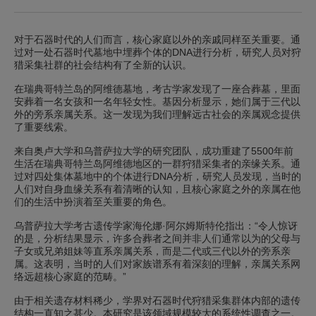
对于石器时代的人们而言，核心家庭以外的亲戚同样至关重要。通
过对一处石器时代墓地中埋葬个体的DNA进行分析，研究人员对狩
猎采集社群的社会结构有了全新的认识。
在瑞典哥特兰岛的阿维德墓地，考古学家发现了一座合葬墓，里面
安葬着一名女孩和一名年轻女性。基因分析显示，她们属于三代以
外的旁系亲属关系。这一发现为我们理解远古社会的亲属观念提供
了重要线索。
来自奥卢大学和乌普萨拉大学的研究团队，成功重建了5500年前
生活在瑞典哥特兰岛阿维德地区的一群狩猎采集者的亲缘关系。通
过对四处集体墓地中的个体进行DNA分析，研究人员发现，当时的
人们对自身血缘关系有着清晰的认知，且核心家庭之外的亲属在他
们的生活中扮演着至关重要的角色。
乌普萨拉大学考古遗传学家海伦娜·阿尔姆斯特伦指出：“令人惊讶
的是，分析结果显示，许多合葬者之间并非人们通常以为的父母与
子女或兄弟姐妹等直系亲属关系，而是二代或三代以外的旁系亲
属。这表明，当时的人们对家族谱系有着深刻的理解，亲属关系网
络远超核心家庭的范畴。”
由于相关遗存材料稀少，学界对石器时代狩猎采集群体内部的遗传
结构一直知之甚少。本研究是该领域规模较大的系统性调查之一。